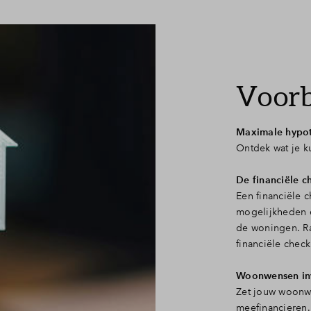
Voorb
Maximale hypo
Ontdek wat je ku
De financiële 
Een financiële c
mogelijkheden é
de woningen. Ra
financiële check
Woonwensen inv
Zet jouw woonwen
meefinancieren.