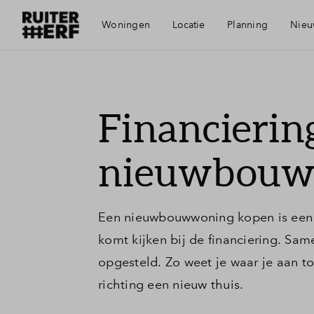
Woningen
Locatie
Planning
Nieu
Bereikbaarheid
M
Financierin
Voorzieningen
F
nieuwbouw
Duurzaamheid
F
Een nieuwbouwwoning kopen is een b
Uden
W
komt kijken bij de financiering. S
opgesteld. Zo weet je waar je aan t
Groene woonomgeving
V
richting een nieuw thuis.