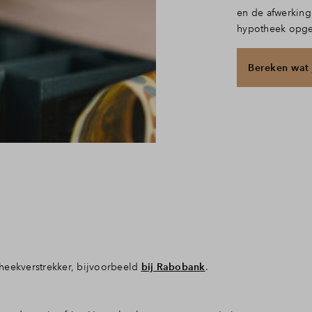
en de afwerking
hypotheek opge
Bereken wat 
heekverstrekker, bijvoorbeeld
bij Rabobank
.