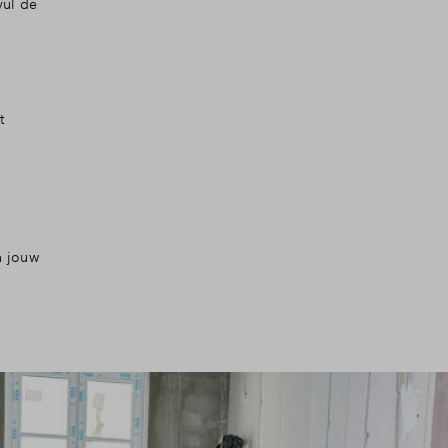
vul de
t
n jouw