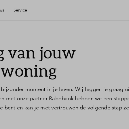
ws
Service
ijn Eigen Huis
g van jouw
inanciele check
woning
inanciering
ijzonder moment in je leven. Wij leggen je graag ui
oning kopen
amen met onze partner Rabobank hebben we een stapp
oe bent en kan je met vertrouwen de volgende stap ze
eelgestelde vragen