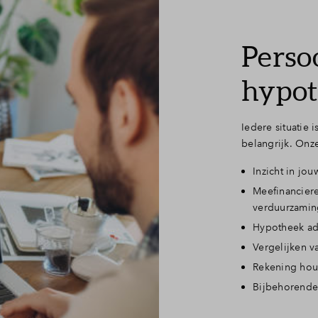
Perso
hypot
Iedere situatie 
belangrijk. Onz
Inzicht in jo
Meefinancier
verduurzamin
Hypotheek adv
Vergelijken v
Rekening hou
Bijbehorende