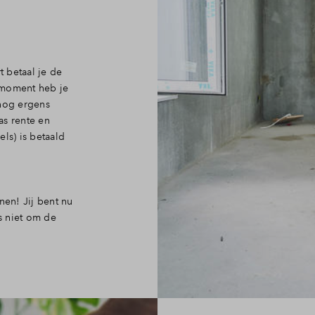
 betaal je de
 moment heb je
 nog ergens
as rente en
ls) is betaald
nen! Jij bent nu
s niet om de