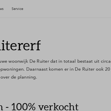
ws
Service
ijn Eigen Huis
itererf
inanciele check
uwe woonwijk De Ruiter dat in totaal bestaat uit circ
inanciering
opwoningen. Daarnaast komen er in De Ruiter ook 20
over de planning.
oning kopen
eelgestelde vragen
 - 100% verkocht