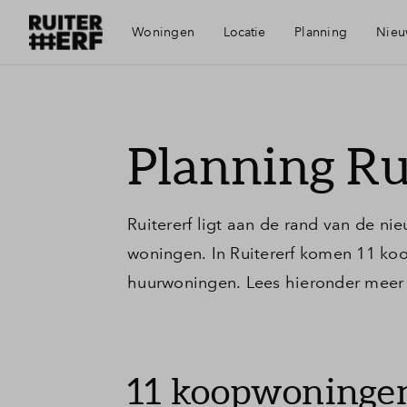
Woningen
Locatie
Planning
Nieu
Bereikbaarheid
M
Planning Ru
Voorzieningen
F
Ruitererf ligt aan de rand van de nie
Duurzaamheid
F
woningen. In Ruitererf komen 11 ko
huurwoningen. Lees hieronder meer 
Uden
W
Groene woonomgeving
V
11 koopwoningen