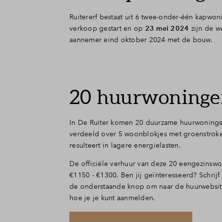
T
Ruitererf bestaat uit 6 twee-onder-één kapw
verkoop gestart en op
23 mei 2024
zijn de w
aannemer eind oktober 2024 met de bouw.
C
20 huurwoninge
In De Ruiter komen 20 duurzame huurwoning
verdeeld over 5 woonblokjes met groenstrok
resulteert in lagere energielasten.
De officiële verhuur van deze 20 eengezinswo
€1150 - €1300. Ben jij geïnteresseerd? Schrijf
de onderstaande knop om naar de huurwebsite
hoe je je kunt aanmelden.