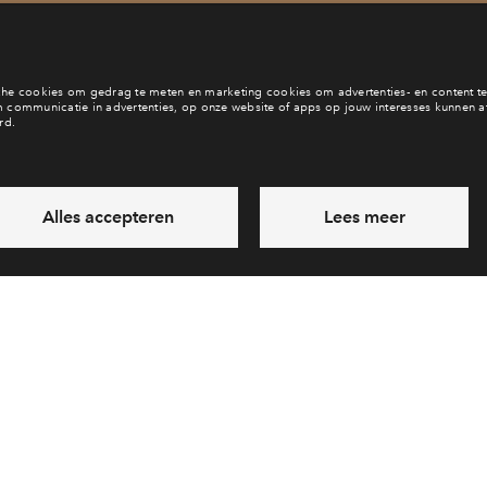
b je een vraag en wil je direct antwoord? Bel ons op
088 - 71 22 
6 dagen per week beschikbaar (behalve tijdens feestdagen)
vandaag van
09:00 - 18:00 uur
via chat en telefoon
Laat een bericht achter
Veelgestelde vragen
Cooki