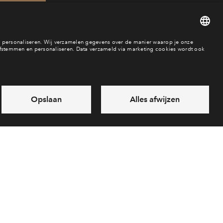
899
es
Over BPD
Disclaimer
Privacy statement
Klachten