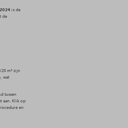
2024
is de
t de
20 m² zijn
, wat
nd tussen
t aan. Klik op
procedure en