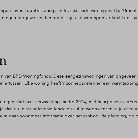
oewijzing
oningen levensloopbestendig en 5 vrijstaande woningen. Op
15 mei
oningen toegewezen. Inmiddels zijn alle woningen verkocht en star
ontact
n
en van BPD Woningfonds. Deze eengezinswoningen van ongeveer 1
en ertussen. Elke woning heeft 9 zonnepanelen en een warmtepomp
ningen start naar verwachting medio 2024, met huurprijzen variëre
 je dan nu in als belangstellende en vul je woonwensen in je accoun
 te gaan voor meer informatie over het aanbod, de planning, de 