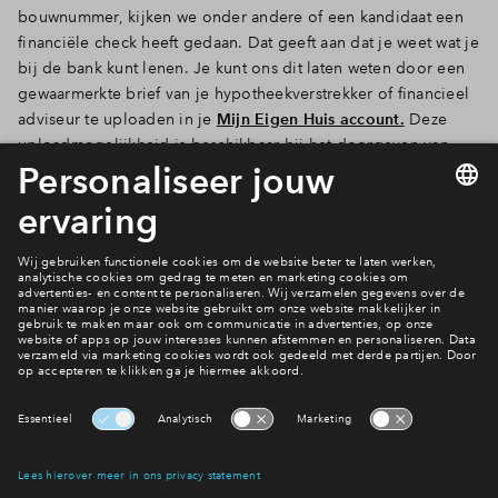
bouwnummer, kijken we onder andere of een kandidaat een
financiële check heeft gedaan. Dat geeft aan dat je weet wat je
bij de bank kunt lenen. Je kunt ons dit laten weten door een
gewaarmerkte brief van je hypotheekverstrekker of financieel
adviseur te uploaden in je
Mijn Eigen Huis account.
Deze
uploadmogelijkheid is beschikbaar bij het doorgeven van
jouw voorkeuren.
Alles over financiële check
Filters
woningtype
2 onder 1 