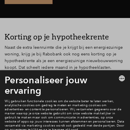
Korting op je hypotheekrente
Naast de extra leenruimte die je krijgt bij een energiezuinige
woning, krijg je bij Rabobank ook nog eens korting op je
hypotheekrente als je een energiezuinige nieuwbouwwoning
koopt. Dat scheelt iedere maand in je hypotheeklasten.
Rabobank helpt je graag met dit inzicht en de financiële
check! Lees
hier
meer over de financiële check en vraag
direct de
financiële check
aan. Dan weet je waar je financieel
aan toe bent.
Wonen in Ruitererf?