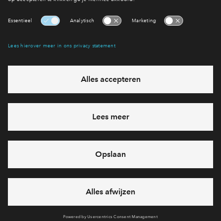
Bekijk het woningaanbod
Interesse? Meld je dan snel aan
Hiermee blijf je op de hoogte van het belangrijkste nieuws en
eventuele projecten
Ja, ik wil mij aanmelden
Heb je een vraag en wil je direct antwoord? Bel ons op
088 -
71 22 899
6 dagen per week beschikbaar (behalve tijdens
feestdagen)
vandaag van
10:00 - 13:00 uur
via chat en telefoon